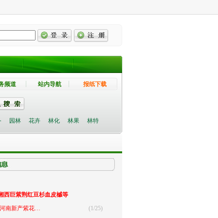
务频道
站内导航
报纸下载
备
园林
花卉
林化
林果
林特
湘西巨紫荆红豆杉血皮槭等
 河南新产紫花…
(1/25)