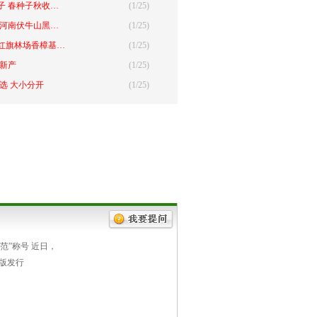
子 春种子秋收…
(1/25)
 河南伏牛山黑…
(1/25)
红旗林场香樟基…
(1/25)
 新产
(1/25)
选 大小分开
(1/25)
新品种苗木
(1/25)
范”称号 近日，
版发行