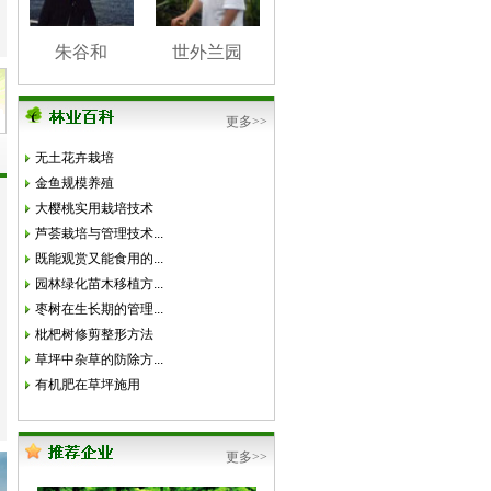
朱谷和
世外兰园
更多>>
无土花卉栽培
金鱼规模养殖
大樱桃实用栽培技术
芦荟栽培与管理技术...
既能观赏又能食用的...
园林绿化苗木移植方...
枣树在生长期的管理...
枇杷树修剪整形方法
草坪中杂草的防除方...
有机肥在草坪施用
更多>>