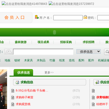
：
414978843
157239972
用 户 名：
密码：
展会
森林旅游
项目成果
招标采购
求职招聘
服
索：
木
地板
锯材
木家具
木制品
竹藤
纸浆
造纸
配料
配件
机械设
供求信息
更多>>
8-10公分毛白杨 千头椿…
(8/25)
求购柿子树苗
(2/26)
供青钱柳
求购观赏桃
(2/19)
桔梗种子