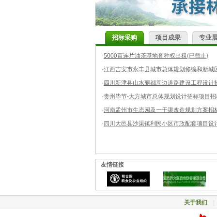
林业，让掌声响起来
林业站管理林木采伐职责有新调整
招标采购
项目成果
专业
·
5000亩连片油茶基地套种权出租
(已截止)
·
江西吉安市永丰县城市总体规划修编和新城区
·
四川新津县山水丽都周边道路建设工程设计
·
贵州毕节-大方城市总体规划设计招标项目招
·
河南孟州市生态园及一干渠改造规划方案招标
·
四川大邑县沙渠镇利民小区市政配套项目设
友情链接
关于我们