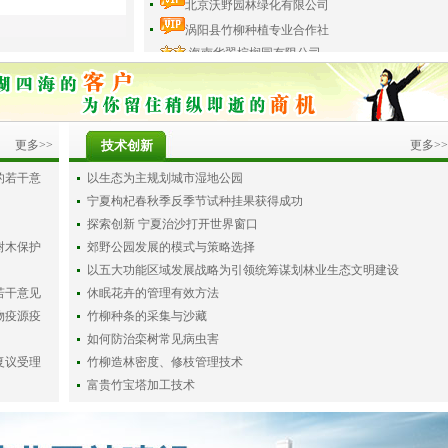
北京沃野园林绿化有限公司
涡阳县竹柳种植专业合作社
海南华翠棕榈园有限公司
更多>>
技术创新
更多>>
的若干意
以生态为主规划城市湿地公园
宁夏枸杞春秋季反季节试种挂果获得成功
探索创新 宁夏治沙打开世界窗口
树木保护
郊野公园发展的模式与策略选择
以五大功能区域发展战略为引领统筹谋划林业生态文明建设
若干意见
休眠花卉的管理有效方法
物疫源疫
竹柳种条的采集与沙藏
如何防治栾树常见病虫害
复议受理
竹柳造林密度、修枝管理技术
富贵竹宝塔加工技术