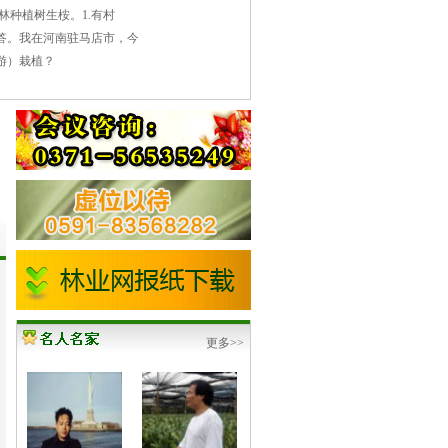
林种植树生桉。1.有村
吕玉奎
周贵龙
文雪峰
步兆东
答。我在河南驻马店市，今
[详细资料]
[详细资料]
[详细资料]
[详细资料]
游）栽植？
更多>>