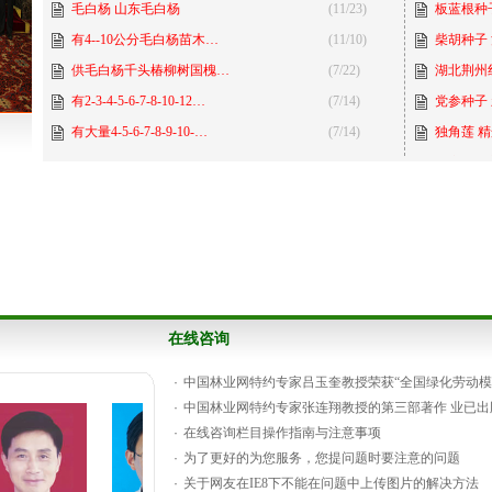
毛白杨 山东毛白杨
(11/23)
板蓝根种
有4--10公分毛白杨苗木…
(11/10)
柴胡种子
供毛白杨千头椿柳树国槐…
(7/22)
湖北荆州
有2-3-4-5-6-7-8-10-12…
(7/14)
党参种子
有大量4-5-6-7-8-9-10-…
(7/14)
独角莲 精
供应西梅
在线咨询
·
中国林业网特约专家吕玉奎教授荣获“全国绿化劳动模
·
中国林业网特约专家张连翔教授的第三部著作 业已出
·
在线咨询栏目操作指南与注意事项
·
为了更好的为您服务，您提问题时要注意的问题
·
关于网友在IE8下不能在问题中上传图片的解决方法