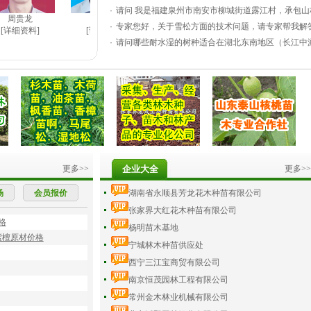
·
请问 我是福建泉州市南安市柳城街道露江村，承包山
贵龙
文雪峰
步兆东
张连翔
·
专家您好，关于雪松方面的技术问题，请专家帮我解
资料]
[详细资料]
[详细资料]
[详细资料]
·
请问哪些耐水湿的树种适合在湖北东南地区（长江中
更多>>
企业大全
更多>>
场
会员报价
湖南省永顺县芳龙花木种苗有限公司
张家界大红花木种苗有限公司
格
杨明苗木基地
紫檀原材价格
宁城林木种苗供应处
西宁三江宝商贸有限公司
南京恒茂园林工程有限公司
常州金木林业机械有限公司