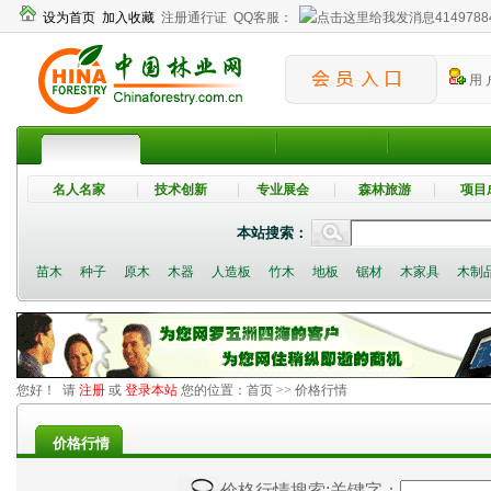
设为首页
加入收藏
注册通行证
QQ客服：
4149788
用 
名人名家
技术创新
专业展会
森林旅游
项目
本站搜索：
苗木
种子
原木
木器
人造板
竹木
地板
锯材
木家具
木制
您好！ 请
注册
或
登录本站
您的位置：
首页
>> 价格行情
价格行情
价格行情搜索
;关键字：