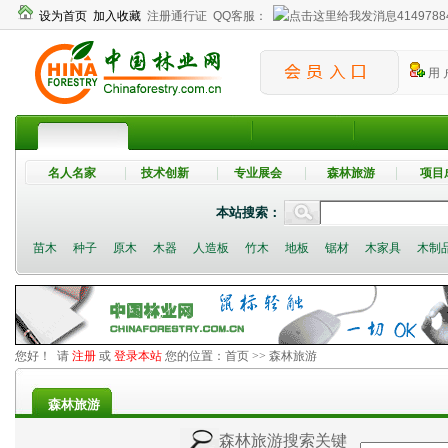
设为首页
加入收藏
注册通行证
QQ客服：
4149788
用 
名人名家
技术创新
专业展会
森林旅游
项目
本站搜索：
苗木
种子
原木
木器
人造板
竹木
地板
锯材
木家具
木制
您好！ 请
注册
或
登录本站
您的位置：
首页
>> 森林旅游
森林旅游
森林旅游搜索关键