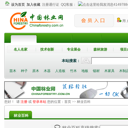
设为首页
加入收藏
注册通行证
QQ客服：
4149788
用 
名人名家
技术创新
专业展会
森林旅游
项目
本站搜索：
苗木
种子
原木
木器
人造板
竹木
地板
锯材
木家具
木制
您好！ 请
注册
或
登录本站
您的位置：
首页
>> 林业百科
林业百科
林业百科高级搜索: