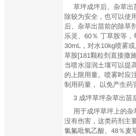
草坪成坪后、杂草出苗
除较为安全，也可以使
后、杂草出苗前的除草剂主
乐灵、60％ 丁草胺等，每1
30mL，对水10kg喷
草胺[181颗粒剂直接撒
当喷水湿润土壤可以提
的上限用量。喷雾时应
制用药量， 以免产生药
3 成坪草坪杂草出苗
用于成坪草坪上的杂草
没有伤害，这类药剂主要有7
氯氟吡氧乙酸、48％麦草畏