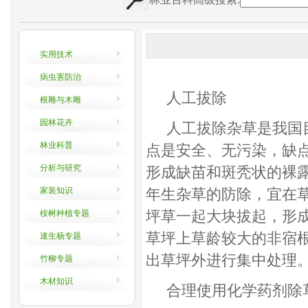
实用技术
病虫害防治
人工拔除
根雕与木雕
园林花卉
人工拔除杂草是我国目
林业科普
点是安全、无污染，缺
分析与研究
形成缺苗和斑秃状的裸
家装知识
年生杂草的防除，宜在
坪草一起大块拔起，形
桉树种植专题
草坪上草龄较大的非宿
速生杨专题
出草坪外进行集中处理
竹柳专题
木材知识
合理使用化学药剂除