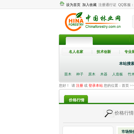
设为首页
加入收藏
注册通行证
QQ客服
名人名家
技术创新
专业
本站搜
苗木
种子
原木
木器
人造板
竹
您好！ 请
注册
或
登录本站
您的位置：
首页
>
价格行情
价格行情
市场报