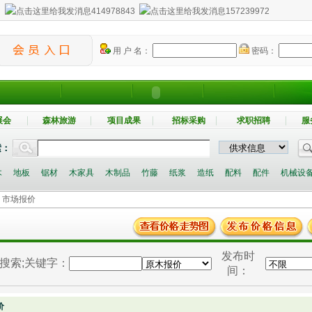
：
414978843
157239972
用 户 名：
密码：
展会
森林旅游
项目成果
招标采购
求职招聘
服
索：
木
地板
锯材
木家具
木制品
竹藤
纸浆
造纸
配料
配件
机械设
> 市场报价
发布时
搜索
;关键字：
间：
价