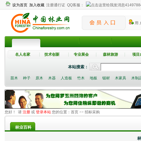
设为首页
加入收藏
注册通行证
QQ客服：
4149788
用 
名人名家
技术创新
专业展会
森林旅游
项目
本站搜索：
苗木
种子
原木
木器
人造板
竹木
地板
锯材
木家具
木制
您好！ 请
注册
或
登录本站
您的位置：
首页
>> 招标采购
林业百科
林