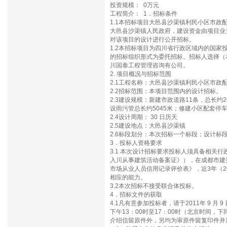
投资规模： 0万元
工程简介： 1．招标条件
1.1本招标项目大邑县沙渠镇利民小区市政
大邑县沙渠镇人民政府，建设资金由项目业
对该项目的设计进行公开招标。
1.2本招标项目为四川省行政区域内的国家
的招标组织形式为委托招标。招标人选择（本
川国泰工程管理咨询有公司。
2. 项目概况与招标范围
2.1工程名称：大邑县沙渠镇利民小区市政
2.2招标范围：本项目范围内的设计招标。
2.3建设规模：新建市政道路11条，总长约
设雨污管总长约5045米；修建小区配套停车
2.4设计周期： 30 日历天
2.5建设地点：大邑县沙渠镇
2.6标段划分：本次招标一个标段；设计标
3．投标人资格要求
3.1 本次设计招标要求投标人须具备相关
入川从事建筑活动备案证》），在成都市建
市场从业人员信用记录评价表》，近3年（20
相应的能力。
3.2本次招标不接受联合体投标。
4．招标文件的获取
4.1凡有意参加投标者，请于2011年 9 月 
下午13：00时至17：00时（北京时间
介绍信留原件外，另均为审原件留复印件并