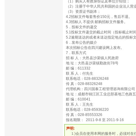
（1）购买人有效身份证及单位介绍信；
（2）注册于中华人民共和国的企业法人营
（3）资质证书副本；
4.2招标文件每套售价150元，售后不退。
4.3招标人 不提供 邮购招标文件服务。
5．投标文件的递交
5.1投标文件递交的截止时间（投标截止时间，下
5.2逾期送达的或者未送达指定地点的投标
6．发布公告的媒介
本次招标公告在四川建设网上发布。
7．联系方式
招 标 人：大邑县沙渠镇人民政府
地 址：大邑县沙渠镇勤政街78号
邮 编：611332
联 系 人：付先生
联系电话：028-88326248
传 真：028-88326248
代理机构：四川国泰工程管理咨询有限公司
地 址：成都市锦江区工业总部基地三色路五
邮 编：610041
联 系 人：王先生
联系电话：028-85936220
传 真：028-85553326
报名期限： 2011-9-8 至 2011-9-16
声明:
１)会员在使用本网的服务时，必须对在