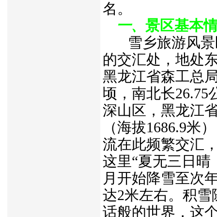
名。
一、
景区基本
雪乡旅游风景
的交汇处，
地处东经
黑龙江省森工总局
顷，南北长26.7
深山区，黑龙江
（海拔1686.
流在此频繁交汇
这里“夏无三日晴
月开始降雪至次年
达2米左右。积雪
话般的世界，这