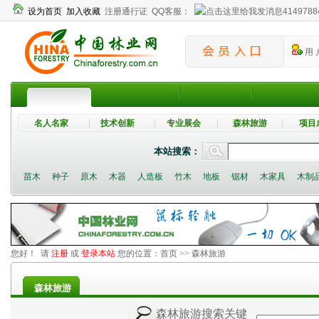
设为首页
加入收藏
注册通行证
QQ客服：
4149788
用 
名人名家
技术创新
专业展会
森林旅游
项目
本站搜索：
苗木
种子
原木
木器
人造板
竹木
地板
锯材
木家具
木制
您好！ 请
注册
或
登录本站
您的位置：
首页
>> 森林旅游
森林旅游
森林旅游搜索关键