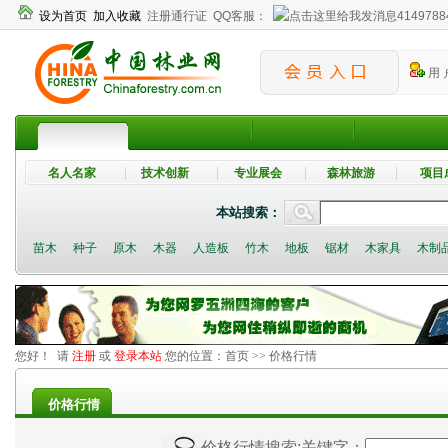
设为首页
加入收藏
注册通行证
QQ客服：
4149788
用 
名人名家
技术创新
专业展会
森林旅游
项目
本站搜索：
苗木
种子
原木
木器
人造板
竹木
地板
锯材
木家具
木制
您好！ 请
注册
或
登录本站
您的位置：
首页
>> 价格行情
价格行情
价格行情搜索
;关键字：