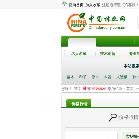
设为首页
加入收藏
注册通行证
QQ客服
名人名家
技术创新
专业
本站搜
苗木
种子
原木
木器
人造板
竹
您好！ 请
注册
或
登录本站
您的位置：
首页
>
价格行情
价格行情
市场报