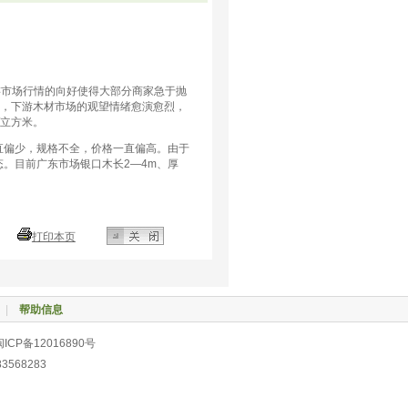
游市场行情的向好使得大部分商家急于抛
下，下游木材市场的观望情绪愈演愈烈，
元/立方米。
直偏少，规格不全，价格一直偏高。由于
。目前广东市场银口木长2—4m、厚
打印本页
|
帮助信息
CP备12016890号
83568283