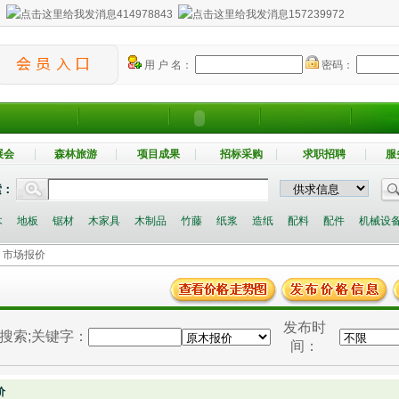
：
414978843
157239972
用 户 名：
密码：
展会
森林旅游
项目成果
招标采购
求职招聘
服
索：
木
地板
锯材
木家具
木制品
竹藤
纸浆
造纸
配料
配件
机械设
> 市场报价
发布时
搜索
;关键字：
间：
价