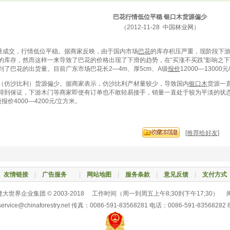
巴花行情低位平稳 银口木货源偏少
（2012-11-28 中国林业网）
成交，行情低位平稳。据商家反映，由于国内市场
巴花
的库存积压严重，现阶段下
的库存，然而这样一来导致了巴花的价格出现了下滑的趋势，在“买涨不买跌”影响之
到了巴花的出货量。目前广东市场巴花长2—4m、厚5cm、A级
报价
12000—13000
仿沙比利）货源偏少。据商家表示，仿沙比利产材量较少，导致国内
银口木
货源一
得到保证，下游木门等商家即使有订单也不敢轻易接手，销量一直处于较为平淡的状态
级报价4000—4200元/立方米。
[推荐给好友]
|
友情链接
|
广告服务
|
网站地图
|
服务条款
|
意见反馈
|
支付方式
大世界企业集团 © 2003-2018 工作时间（周一到周五上午8;30到下午17;30） 闽I
service@chinaforestry.net 传真：0086-591-83568281 电话：0086-591-83568282 