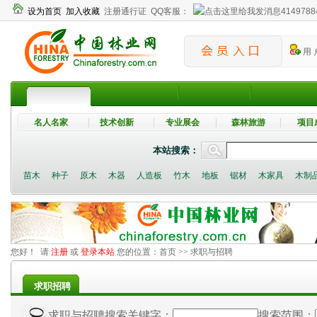
设为首页
加入收藏
注册通行证
QQ客服：
4149788
用 
名人名家
技术创新
专业展会
森林旅游
项目
本站搜索：
苗木
种子
原木
木器
人造板
竹木
地板
锯材
木家具
木制
您好！ 请
注册
或
登录本站
您的位置：
首页
>> 求职与招聘
求职招聘
搜索范围：
求职与招聘搜索关键字：