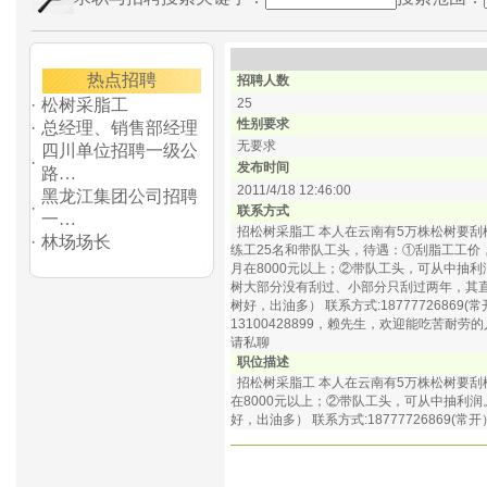
热点招聘
招聘人数
·
松树采脂工
25
性别要求
·
总经理、销售部经理
无要求
四川单位招聘一级公
·
发布时间
路…
2011/4/18 12:46:00
黑龙江集团公司招聘
·
联系方式
一…
招松树采脂工 本人在云南有5万株松树要刮
·
林场场长
练工25名和带队工头，待遇：①刮脂工工价
月在8000元以上；②带队工头，可从中抽利
树大部分没有刮过、小部分只刮过两年，其直
树好，出油多） 联系方式:18777726869(
13100428899，赖先生，欢迎能吃苦耐
请私聊
职位描述
招松树采脂工 本人在云南有5万株松树要刮
在8000元以上；②带队工头，可从中抽利
好，出油多） 联系方式:18777726869