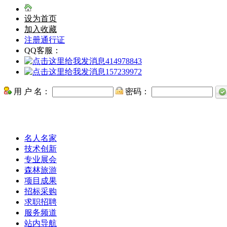
设为首页
加入收藏
注册通行证
QQ客服：
414978843
157239972
用 户 名：
密码：
名人名家
技术创新
专业展会
森林旅游
项目成果
招标采购
求职招聘
服务频道
站内导航