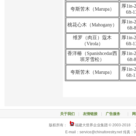
厚
1in-
夸斯苦木（
Marupa
）
6ft-1
厚
1in-
桃花心木（
Mahogany
）
6ft-8
维罗（肉豆）蔻木
厚
1in-
（
Virola
）
6ft-1
香洋椿（
Spanishcedar
西
厚
1in-
班牙雪松）
6ft-8
厚
1in-
夸斯苦木（
Marupa
）
6ft-1
关于我们
|
友情链接
|
广告服务
|
网
版权所有：
福建大世界企业集团 © 2003-2018
E-mail：service@chinaforestry.net 传真