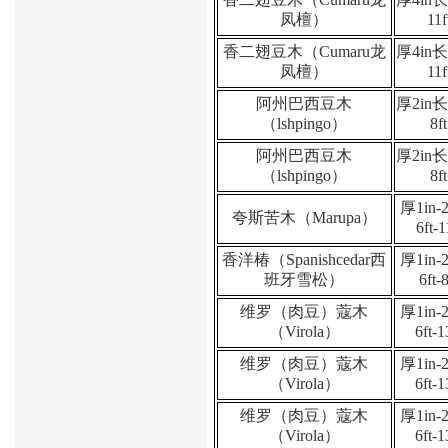
凤檀）
11f
香二翅豆木（
Cumaru
龙
厚
4in
凤檀）
11f
阿州巴西豆木
厚
2in
（
lshpingo
）
8ft
阿州巴西豆木
厚
2in
（
lshpingo
）
8ft
厚
1in-
夸斯苦木（
Marupa
）
6ft-1
香洋椿（
Spanishcedar
西
厚
1in-
班牙雪松）
6ft-8
维罗（肉豆）蔻木
厚
1in-
（
Virola
）
6ft-1
维罗（肉豆）蔻木
厚
1in-
（
Virola
）
6ft-1
维罗（肉豆）蔻木
厚
1in-
（
Virola
）
6ft-1