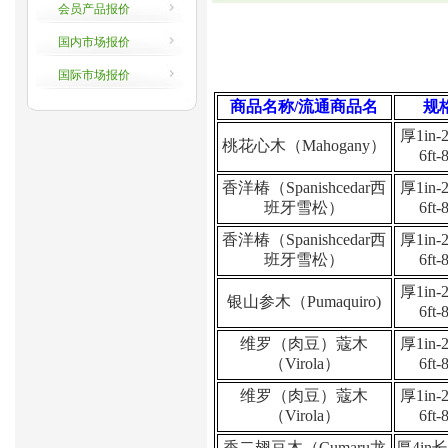
会员产品报价
国内市场报价
国际市场报价
商品名称
/
流通商品名
规
厚
1in-
桃花心木（
Mahogany
）
6ft-8
香洋椿（
Spanishcedar
西
厚
1in-
班牙雪松）
6ft-8
香洋椿（
Spanishcedar
西
厚
1in-
班牙雪松）
6ft-8
厚
1in-
银山参木（
Pumaquiro)
6ft-8
维罗（肉豆）蔻木
厚
1in-
（
Virola
）
6ft-8
维罗（肉豆）蔻木
厚
1in-
（
Virola
）
6ft-8
香二翅豆木（
Cumaru
龙
厚
4in