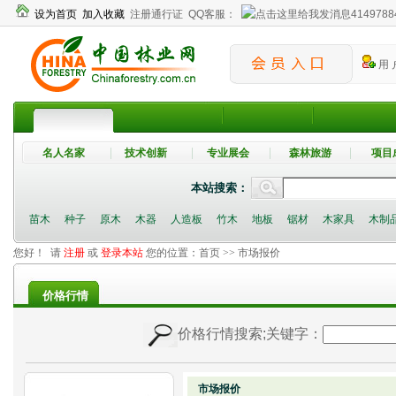
设为首页
加入收藏
注册通行证
QQ客服：
4149788
用 
名人名家
技术创新
专业展会
森林旅游
项目
本站搜索：
苗木
种子
原木
木器
人造板
竹木
地板
锯材
木家具
木制
您好！ 请
注册
或
登录本站
您的位置：
首页
>> 市场报价
价格行情
价格行情搜索
;关键字：
市场报价