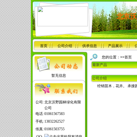
北京沃
首页
公司介绍
供求信息
产品展示
您的位置：>>首页
最新产品
暂无信息
公司介绍
经销苗木，花卉。 承接
公司:
北京沃野园林绿化有限
公司
电话:
01061567583
手机:
13832262527
传真:
01061503755
QQ: