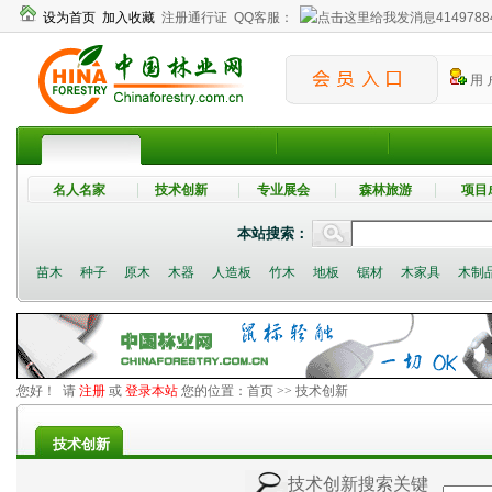
设为首页
加入收藏
注册通行证
QQ客服：
4149788
用 
名人名家
技术创新
专业展会
森林旅游
项目
本站搜索：
苗木
种子
原木
木器
人造板
竹木
地板
锯材
木家具
木制
您好！ 请
注册
或
登录本站
您的位置：
首页
>> 技术创新
技术创新
技术创新搜索关键