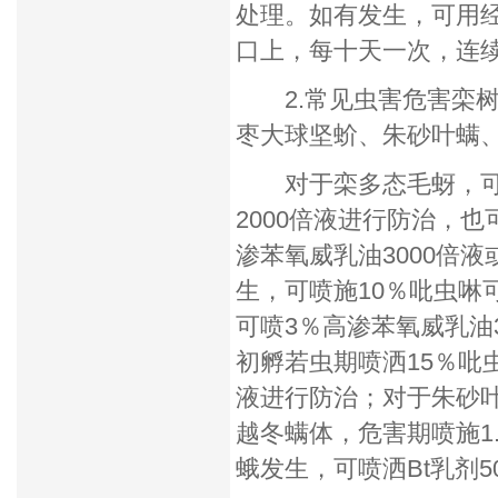
处理。如有发生，可用
口上，每十天一次，连
2.常见虫害危害栾树
枣大球坚蚧、朱砂叶螨
对于栾多态毛蚜，可在
2000倍液进行防治，也
渗苯氧威乳油3000倍液
生，可喷施10％吡虫啉
可喷3％高渗苯氧威乳油
初孵若虫期喷洒15％吡虫
液进行防治；对于朱砂叶
越冬螨体，危害期喷施1
蛾发生，可喷洒Bt乳剂5