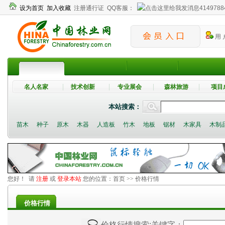
设为首页
加入收藏
注册通行证
QQ客服：
4149788
用 
名人名家
技术创新
专业展会
森林旅游
项目
本站搜索：
苗木
种子
原木
木器
人造板
竹木
地板
锯材
木家具
木制
您好！ 请
注册
或
登录本站
您的位置：
首页
>> 价格行情
价格行情
价格行情搜索
;关键字：