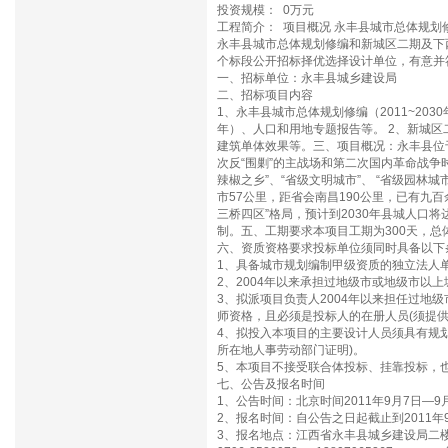
投资规模： 0万元
工程简介： 项目概况 永丰县城市总体规
永丰县城市总体规划修编和新城区二期及下
个标段公开招标择优选择设计单位，有意并
一、招标单位：永丰县城乡建设局
二、招标项目内容
1、永丰县城市总体规划修编（2011~20
年）、人口和用地专题报告等。 2、新城区
建筑单体效果等。三、项目概况：永丰县位
次反“围剿”的主战场和第二次国内革命战争时
辣椒之乡”、“省级文明城市”、 “省级园林
市57公里，距省会南昌190公里，已有九
三桥四区”格局，预计到2030年县城人口
制。五、工期要求本项目工期为300天，
六、资质资格要求投标单位须同时具备以下
1、具备城市规划编制甲级资质的独立法人
2、2004年以来承担过地级市或地级市以
3、拟派项目负责人2004年以来担任过
师资格，且必须是投标人的在册人员(须提供
4、拟投入本项目的主要设计人员须具有规
所在地人事劳动部门证明)。
5、本项目不接受联合体投标、挂靠投标，
七、公告及报名时间
1、公告时间：北京时间2011年9月7日—9
2、报名时间：自公告之日起截止到2011年9
3、报名地点：江西省永丰县城乡建设局二楼规划股