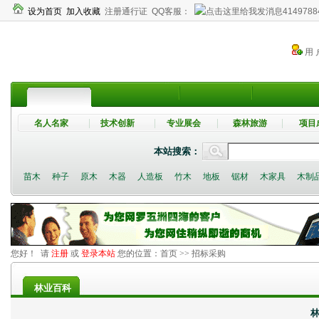
设为首页
加入收藏
注册通行证
QQ客服：
4149788
用 
名人名家
技术创新
专业展会
森林旅游
项目
本站搜索：
苗木
种子
原木
木器
人造板
竹木
地板
锯材
木家具
木制
您好！ 请
注册
或
登录本站
您的位置：
首页
>> 招标采购
林业百科
林