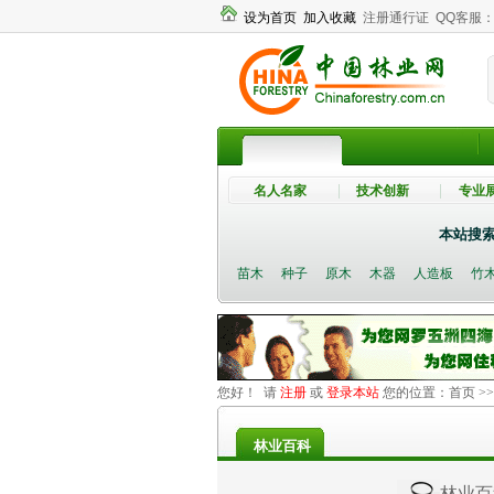
设为首页
加入收藏
注册通行证
QQ客服
名人名家
技术创新
专业
本站搜
苗木
种子
原木
木器
人造板
竹
您好！ 请
注册
或
登录本站
您的位置：
首页
>
林业百科
林业百