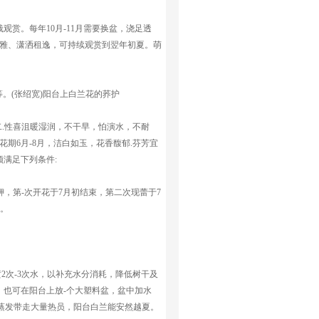
赏。每年10月-11月需要换盆，浇足透
素雅、潇洒租逸，可持续观赏到翌年初夏。萌
。(张绍宽)阳台上白兰花的荞护
二.性喜沮暖湿润，不干早，怕演水，不耐
花期6月-8月，洁白如玉，花香馥郁.芬芳宜
满足下列条件:
氢钾，第-次开花于7月初结束，第二次现蕾于7
底。
。
2次-3次水，以补充水分消耗，降低树干及
。也可在阳台上放-个大塑料盆，盆中加水
分蒸发带走大量热员，阳台白兰能安然越夏。