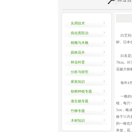
实用技术
病虫害防治
白艾别名
鲜、日本
根雕与木雕
园林花卉
白友是多
林业科普
70cm。叶
花被片狭
分析与研究
家装知识
每年4月
桉树种植专题
一般的栽
速生杨专题
植，每穴
5cm，
竹柳专题
株于11
木材知识
的一株也
奔放，花