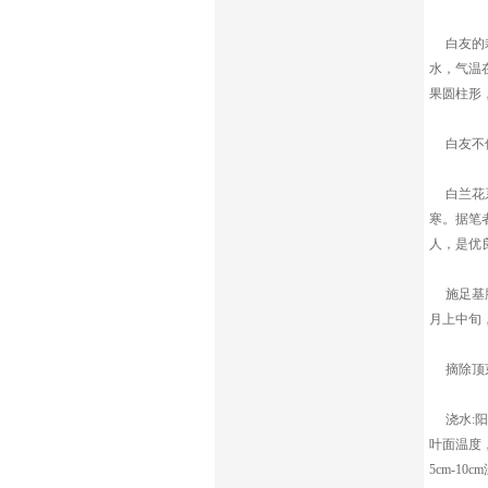
白友的栽
水，气温
果圆柱形，
白友不但
白兰花系
寒。据笔
人，是优
施足基肥，
月上中旬，
摘除顶芽
浇水:阳
叶面温度
5cm-