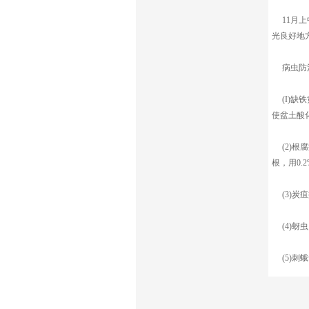
11月上
光良好地
病虫防治
(I)缺
使盆土酸
(2)根
根，用0.
(3)炭
(4)蚜虫
(5)刺蛾