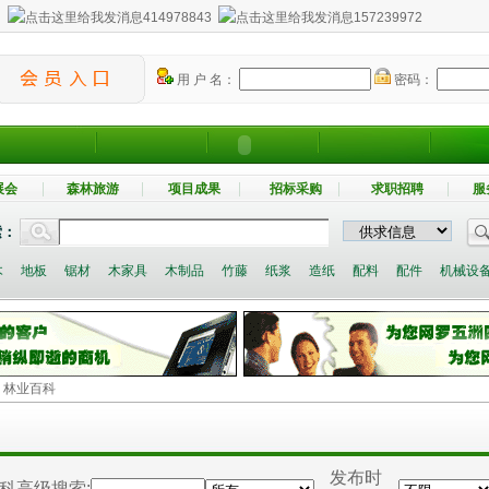
：
414978843
157239972
用 户 名：
密码：
展会
森林旅游
项目成果
招标采购
求职招聘
服
索：
木
地板
锯材
木家具
木制品
竹藤
纸浆
造纸
配料
配件
机械设
> 林业百科
发布时
科高级搜索: