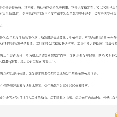
中旬修去徒长枝、过密枝、病枯枝以保持优美树形。室外温度稳定在，℃-10℃时把
方(白兰怕煤烟)。冬季保证塑料罩内沮度不低于5t.白兰就能安全越冬，翌年春天室外
:
铁黄化:白兰易发生缺铁黄化病，幼嫩组织失绿黄化，生长停滞。不能合成叶绿素.光合
化有利于对铁离子的吸收。②叶面喷0.1%硫酸亚铁溶液。③盆中放人碎铁屑让其缓慢
腐病:白兰是肉质根，盆内积水易导致根部腐烂而死。症状:老叶发黄脱落。防治:及时
2%KMNq消毒，栽人经过暴晒的素砂土中。
疽病:①剪除病枝烧毁。②发病期喷50%多菌灵或70%甲基托布津效果很好。
:①用洋葱浸出液加适量水喷雾。②用乐果乳油800-1000倍液喷雾。
食叶危害:任沁月-8月人工捕杀幼虫。②剪除越冬虫茧。③黑光灯诱杀成虫。④幼虫发生初期