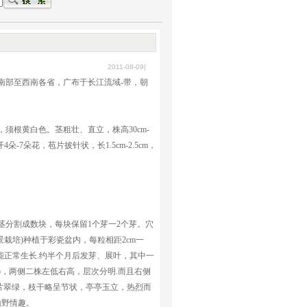
2011-08-09|
南部至西南各省，广布于长江流域-带，朝
根黄白色。茎粗壮、直立，株高30cm-
4朵-7朵花，苞片披针状，长1.5cm-2.5cm，
茎分割成数块，每块保留1个芽一2个芽。穴
栽培)种植于彩瓷盆内，每粒相距2cm一
能正常生长.约半个月后发芽、展叶，其中一
)，两侧二株左低右高，层次分明.而且右侧
片翠绿，枝干略呈节状，亭亭玉立，热烈而
山野情趣。