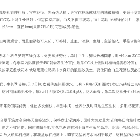
培和管理粗放，宜在花径、岩石边丛植，更宜作林缘或林地的地被植物，更适于盆栽观
在5℃以上能生长良好，但需保持湿润。白及不但可观花，而且花后-丛翠绿的叶片，
长3mm，直径1mm(果期7月-9月).可形成另-景色。
可供观赏，而且假鳞茎可人药，可补肺、止血、消肿、生肌，主治皱疮、手足W裂等
木兰科含笑属常绿乔木，树姿挺拔秀丽，单叶互生，卵状长椭圆形，叶长10cm-25‘
者测定，冬季室内温度低于49C就会发生冷害(生理学0℃以上低温对植物危害称冷害)。
良的家庭盆栽花木.栽培用疏松肥沃排水良好的酸性砂质土。要使阳台白兰花繁枝茂必须
生长季节每6天-7天施-次稀薄腐熟豆饼水。5月-7月每4天叶面喷1次0.1%磷酸二
这时期除浇肥水外，每3天叶面喷1次0.2%KH,pO,，花大而香，第二次花蓄开至8月
.消除顶端优势，促使多发侧枝，树形丰满，使养分及时满足生殖生长，多形成花芽
台夏季温度高.除每天傍晚浇水，保持盆土湿润外，因叶大蒸发量大.还须每日向枝叶喷
，使之不被灼伤。同时将阳台地面浇湿.创造有利于白兰生长的高湿、高温小气候环境
10cm深.放入硬塑料泡沫，将花盆放在泡沫上，调节花盆底与水面相平最好，这样盆内水