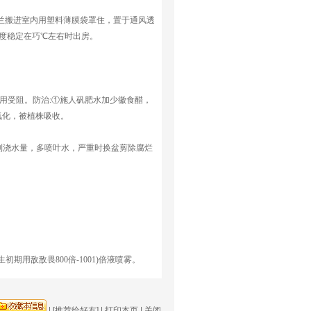
白兰搬进室内用塑料薄膜袋罩住，置于通风透
温度稳定在巧℃左右时出房。
作用受阻。防治:①施人矾肥水加少徽食醋，
氧化，被植株吸收。
控制浇水量，多喷叶水，严重时换盆剪除腐烂
用敌敌畏800倍-1001)倍液喷雾。
|
[推荐给好友]
|
打印本页
|
关闭