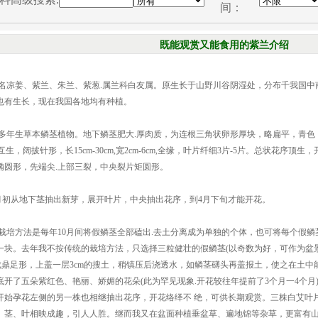
间：
既能观赏又能食用的紫兰介绍
凉姜、紫兰、朱兰、紫葱.属兰科白友属。原生长于山野川谷阴湿处，分布千我国中
也有生长，现在我国各地均有种植。
年生草本鳞茎植物。地下鳞茎肥大.厚肉质，为连根三角状卵形厚块，略扁平，青色，须
互生，阔披针形，长15cm-30cm,宽2cm-6cm,全缘，叶片纤细3片-5片。总状花序顶生，开
椭圆形，先端尖.上部三裂，中央裂片矩圆形。
初从地下茎抽出新芽，展开叶片，中央抽出花序，到4月下旬才能开花。
培方法是每年10月间将假鳞茎全部磕出.去土分离成为单独的个体，也可将每个假鳞
一块。去年我不按传统的栽培方法，只选择三粒健壮的假鳞茎(以奇数为好，可作为盆景
略成鼎足形，上盖一层3cm的搜土，稍镇压后浇透水，如鳞茎礴头再盖报土，使之在土中
月底开了五朵紫红色、艳丽、娇媚的花朵(此为罕见现象.开花较往年提前了3个月一4个月
开始孕花左侧的另一株也相继抽出花序，开花络绎不 绝，可供长期观赏。三株白艾叶
、茎、叶相映成趣，引人人胜。继而我又在盆面种植垂盆草、遍地锦等杂草，更富有