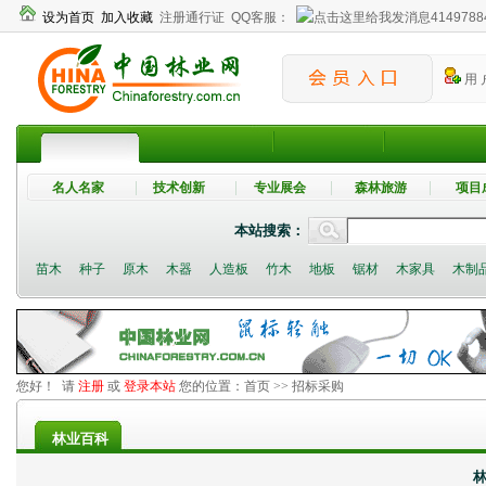
设为首页
加入收藏
注册通行证
QQ客服：
4149788
用 
名人名家
技术创新
专业展会
森林旅游
项目
本站搜索：
苗木
种子
原木
木器
人造板
竹木
地板
锯材
木家具
木制
您好！ 请
注册
或
登录本站
您的位置：
首页
>> 招标采购
林业百科
林