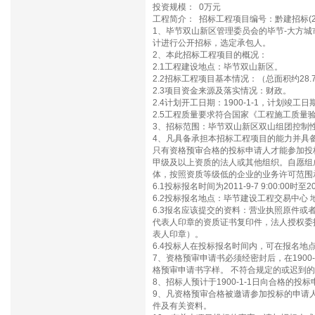
投资规模： 0万元
工程简介： 招标工程项目编号：黔建招标(2
1、毕节双山新区管理委员会的毕节-大方城市
计进行公开招标，选定承包人。
2、本此招标工程项目的概况：
2.1工程建设地点：毕节双山新区。
2.2招标工程项目基本情况：（总面积约2
2.3项目资金来源及落实情况：财政。
2.4计划开工日期：1900-1-1，计划竣工
2.5工程质量要求符合国家《工程施工
3、招标范围：毕节双山新区双山组团
4、凡具备承担本招标工程项目的能力并具
只有资格预审合格的投标申请人才能参加
甲级及以上资质的法人或其他组织。自愿组
体，按照资质等级低的企业的业务许可
6.1投标报名时间为2011-9-7 9:00:00时至2
6.2投标报名地点：毕节建设工程交易中
6.3报名应该提交的资料：营业执照原件
代表人印章的资质证书复印件，法人授权委
表人印章）。
6.4投标人在投标报名时间内，可在报
7、资格预审申请书必须经密封后，在190
格预审申请书字样。 不符合规定的或迟
8、招标人预计于1900-1-1日向合格
9、凡资格预审合格被邀请参加投标的申请
件及有关资料。