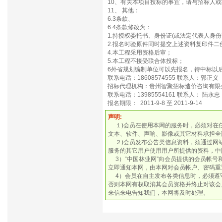
10、有关本项目投标的事宜，请与招标
11、 其他：
6.3条款、
6.4条款修改为：
1.持授权委托书、身份证(或法定代表人身
2.报名时验原件同时提交上述资料复印件
4.本工程采用资格后审；
5.本工程不接受联合体投标；
6外省规划编制单位可以先报名，待中标以
联系电话：18608574555 联系人：郭正义
招标代理机构：贵州智聚招标造价咨询有限
联系电话：13985554161 联系人： 陆永忠
报名期限： 2011-9-8 至 2011-9-14
声明:
１)会员在使用本网的服务时，必须对在
文本、软件、声响、影像或其它材料承担全
２)会员发布公告类信息资料，须通过网
服务的其它用户使用用户所提供的资料，中
3）“中国林业网”向会员提供的会员帐号
立即通知本网，由本网对会员帐户、密码重
4）会员在自主发布各类信息时，必须遵守
否则本网有权取消其会员资格并终止对该会
来信来电告知我们，本网将及时处理。