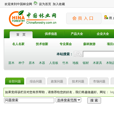
欢迎来到中国林业网
设为首页
加入收藏
用 
供求信息
产品大全
企业大全
首 页
名人名家
技术创新
专业展会
森林旅游
项目
本站搜索：
苗木
种子
原木
木器
人造板
竹木
地板
锯材
木家具
木制
全部问题
综合问题
政策问题
技术问题
市场问题
如果觉得该栏目对您有所帮助，请推荐给您的好友，我们将越做越好。网址：
htt