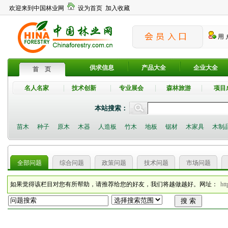
欢迎来到中国林业网
设为首页
加入收藏
用 
供求信息
产品大全
企业大全
首 页
名人名家
技术创新
专业展会
森林旅游
项目
本站搜索：
苗木
种子
原木
木器
人造板
竹木
地板
锯材
木家具
木制
全部问题
综合问题
政策问题
技术问题
市场问题
如果觉得该栏目对您有所帮助，请推荐给您的好友，我们将越做越好。网址：
htt