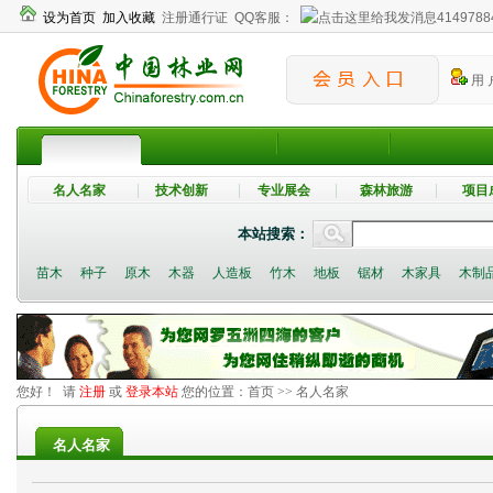
设为首页
加入收藏
注册通行证
QQ客服：
4149788
用 
名人名家
技术创新
专业展会
森林旅游
项目
本站搜索：
苗木
种子
原木
木器
人造板
竹木
地板
锯材
木家具
木制
您好！ 请
注册
或
登录本站
您的位置：
首页
>> 名人名家
名人名家