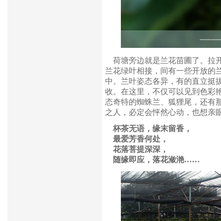
荷塘旁边就是兰花苗圃了。拉开
兰花绿叶相接，间有一些开放的
中。兰叶姿态各异，有的直立挺
收。在这里，不仅可以见到色彩
态奇特的蜘蛛兰、狐狸
尾，还有
之人，必定会怦然心动，也想亲
杯茶无语，缘末留香，
最爱芳香何处，
花落菩提深深，
随缘即应，落花潋滟……