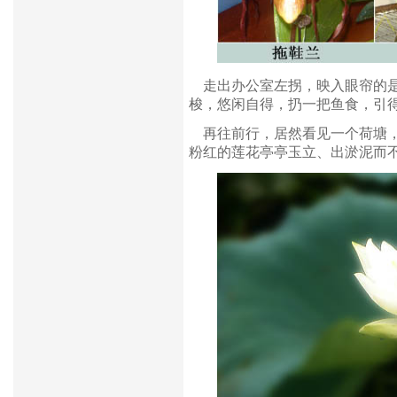
走出办公室左拐，映入眼帘的是
梭，悠闲自得，扔一把鱼食，引
再往前行，居然看见一个荷塘，
粉红的莲花亭亭玉立、出淤泥而