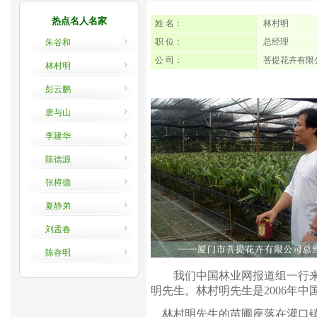
热点名人名家
姓 名：
林村明
职 位：
总经理
朱谷和
公 司：
菩提花卉有限
林村明
彭云鹏
唐与山
李建华
陈德源
张樟德
夏静弟
刘孟春
陈存明
我们中国林业网报道组一行来到
明先生。林村明先生是2006年中
林村明先生的苗圃座落在灌口镇