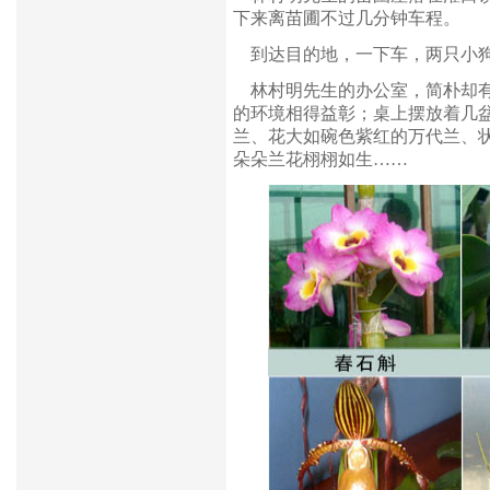
下来离苗圃不过几分钟车程。
到达目的地，一下车，两只小狗
林村明先生的办公室，简朴却有
的环境相得益彰；桌上摆放着几
兰、花大如碗色紫红的万代兰、
朵朵兰花栩栩如生……