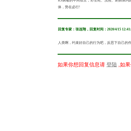
RS病毒的中间宿主，野生蛇、浣熊、刺猬体内
体，势在必行!
回复专家：
张连翔
，回复时间：
2020/4/15 12:41
人类啊，约束好自己的行为吧，反思下自己的
如果你想回复信息请
登陆
,如