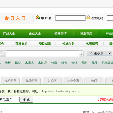
用 户 名：
设置密码：
产品大全
企业大全
价格行情
林业动态
林业
展会
森林旅游
项目成果
招标采购
求职招聘
服
木
地板
锯材
木家具
木制品
竹藤
纸浆
造纸
配料
配件
机械设
技术问题
市场问题
讨论区
林业专家
热门
好友，我们将越做越好。网址：
http://help.chinaforestry.com.cn/
我想自动访
23
邮箱：
buzhao7827029