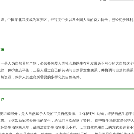
毒肺炎肆虐，中国湖北武汉成为重灾区，经过党中央以及全国人民的奋力抗击，已经初步胜
:16
。一是人为自然界的产物，必须要热爱人类社会赖以生存和发展必不可少的大自然这个
规律，保护生态平衡；三是人通过自己的劳动与自然界发生联系，并协调与自然的关系
自然资源，保护人的生命所需要的多样化的自然条件。
:17
重要组成部分，是大自然赋予人类的宝贵自然资源。 2.保护野生动物，维护自然生态
。 3.这次新冠肺炎疫情的发生，给我们再次敲响了警钟。 保护野生动物就是保护人
坏野生动物栖息地，乱捕滥食野生动物屡见不鲜。 5.大自然也用自己的方式表达着不满