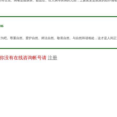
的寄生虫、病毒是腹膜炎、败血症、狂犬病等疾病的元凶，土拨鼠更是鼠疫的始作俑者。
:06
作为吧。尊重自然、爱护自然、师法自然、敬畏自然、与自然和谐相处，这才是人间正
果你没有在线咨询帐号请
注册