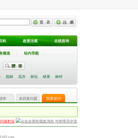
百科
政策法规
在线咨询
务频道
站内导航
备
园林
花卉
林化
林果
林特
精华
未回复问题
我要提问
问该栏目
与管理员交流
@163.com