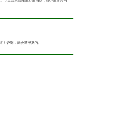
 6.全面禁食陆生野生动物，维护生命共同
道！否则，就会遭报复的。