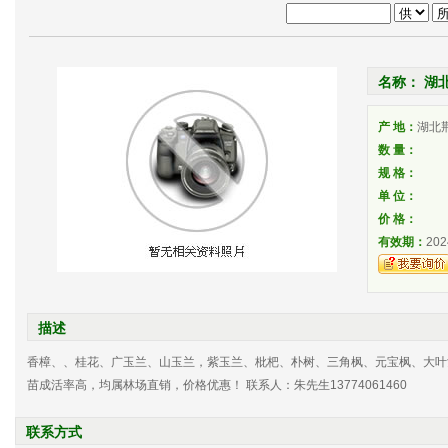
名称： 湖
产 地：
湖北
数 量：
规 格：
单 位：
价 格：
有效期：
202
描述
香樟、、桂花、广玉兰、山玉兰，紫玉兰、枇杷、朴树、三角枫、元宝枫、大叶
苗成活率高，均属林场直销，价格优惠！ 联系人：朱先生13774061460
联系方式