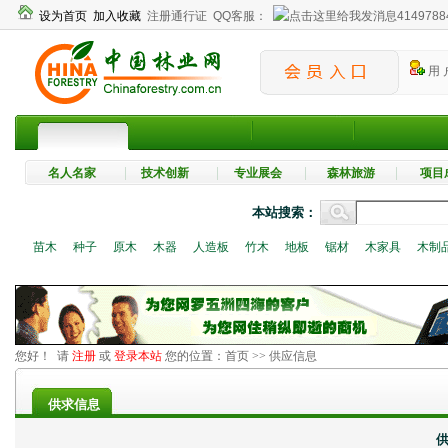
设为首页
加入收藏
注册通行证
QQ客服：
4149788
用 
名人名家
技术创新
专业展会
森林旅游
项目
本站搜索：
苗木
种子
原木
木器
人造板
竹木
地板
锯材
木家具
木制
您好！ 请
注册
或
登录本站
您的位置：
首页
>> 供应信息
供求信息
供