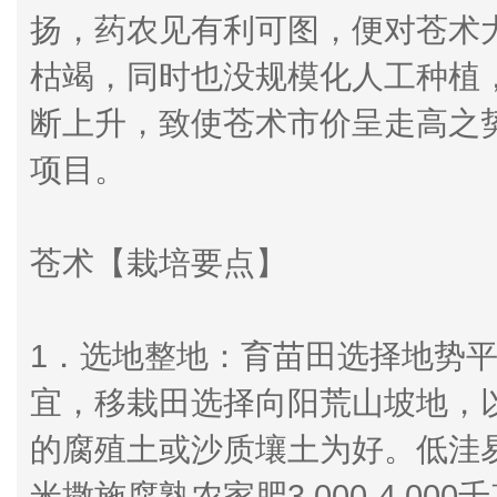
扬，药农见有利可图，便对苍术
枯竭，同时也没规模化人工种植，
断上升，致使苍术市价呈走高之
项目。
苍术【栽培要点】
1．选地整地：育苗田选择地势
宜，移栽田选择向阳荒山坡地，
的腐殖土或沙质壤土为好。低洼易
米撒施腐熟农家肥3 000-4 00