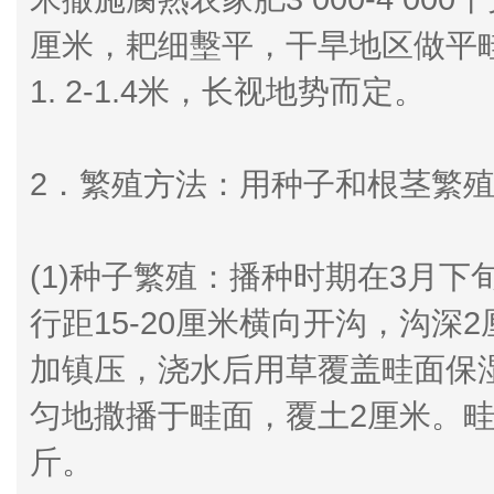
厘米，耙细墼平，干旱地区做平
1. 2-1.4米，长视地势而定。
2．繁殖方法：用种子和根茎繁
(1)种子繁殖：播种时期在3月
行距15-20厘米横向开沟，沟
加镇压，浇水后用草覆盖畦面保
匀地撒播于畦面，覆土2厘米。畦面
斤。