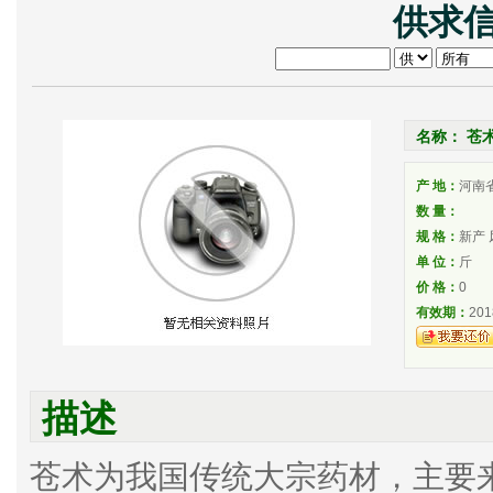
供求信
名称： 苍
产 地：
河南
数 量：
规 格：
新产 
单 位：
斤
价 格：
0
有效期：
201
描述
苍术为我国传统大宗药材，主要