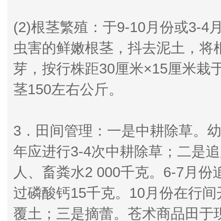
(2)根茎繁殖：于9-10月份或
虫害的鲜嫩根茎，抖去泥土，将根
芽，按行株距30厘米×15厘米栽
茎150左右公斤。
3．田间管理：一是中耕除草。
年应进行3-4次中耕除草；二是
人、畜粪水2 000千克。6-7月份追
过磷酸钙15千克。10月份在行
覆土；三是摘蕾。苍术商品田于