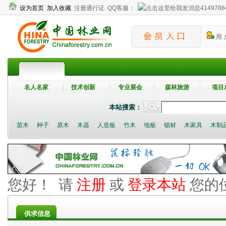
设为首页
加入收藏
注册通行证
QQ客服：
4149788
用 
名人名家
技术创新
专业展会
森林旅游
项目
本站搜索：
苗木
种子
原木
木器
人造板
竹木
地板
锯材
木家具
木制
您好！ 请
注册
或
登录本站
您的
供求信息