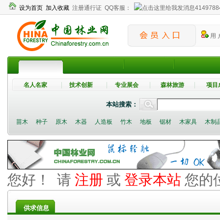
设为首页
加入收藏
注册通行证
QQ客服：
4149788
用 
名人名家
技术创新
专业展会
森林旅游
项目
本站搜索：
苗木
种子
原木
木器
人造板
竹木
地板
锯材
木家具
木制
您好！ 请
注册
或
登录本站
您的
供求信息