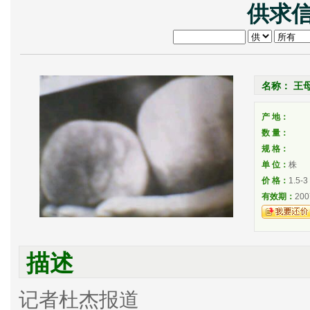
供求信
名称： 王
产 地：
数 量：
规 格：
单 位：
株
价 格：
1.5-3
有效期：
200
描述
记者杜杰报道