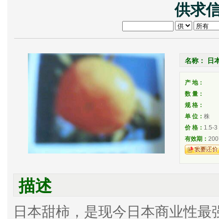
供求信
名称： 日
产 地：
数 量：
规 格：
单 位：
株
价 格：
1.5-3
有效期：
200
描述
日本甜柿，是现今日本商业性最