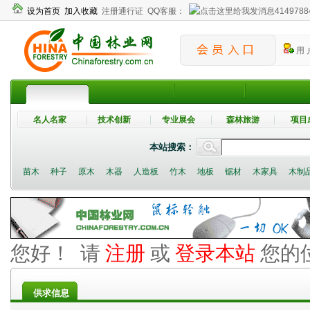
设为首页
加入收藏
注册通行证
QQ客服：
4149788
用 
名人名家
技术创新
专业展会
森林旅游
项目
本站搜索：
苗木
种子
原木
木器
人造板
竹木
地板
锯材
木家具
木制
您好！ 请
注册
或
登录本站
您的
供求信息