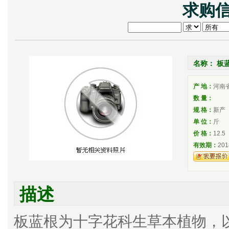
求购信
名称： 板
产 地：
河南
数 量：
规 格：
新产
单 位：
斤
价 格：
12.5
有效期：
201
描述
板蓝根为十字花科生草本植物，