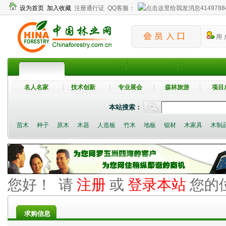
设为首页
加入收藏
注册通行证
QQ客服：
4149788
用 
名人名家
技术创新
专业展会
森林旅游
项目
本站搜索：
苗木
种子
原木
木器
人造板
竹木
地板
锯材
木家具
木制
您好！ 请
注册
或
登录本站
您的
求购信息