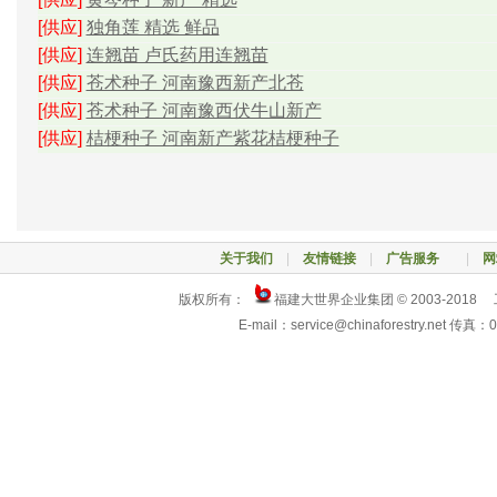
[供应]
独角莲 精选 鲜品
[供应]
连翘苗 卢氏药用连翘苗
[供应]
苍术种子 河南豫西新产北苍
[供应]
苍术种子 河南豫西伏牛山新产
[供应]
桔梗种子 河南新产紫花桔梗种子
关于我们
|
友情链接
|
广告服务
|
网
版权所有：
福建大世界企业集团 © 2003-2018
E-mail：service@chinaforestry.net 传真