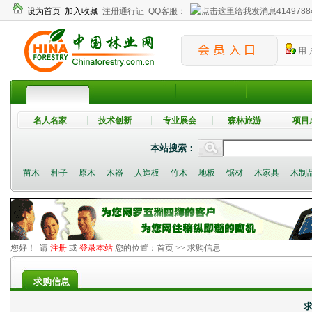
设为首页
加入收藏
注册通行证
QQ客服：
4149788
用 
名人名家
技术创新
专业展会
森林旅游
项目
本站搜索：
苗木
种子
原木
木器
人造板
竹木
地板
锯材
木家具
木制
您好！ 请
注册
或
登录本站
您的位置：
首页
>> 求购信息
求购信息
求