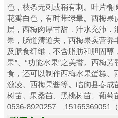
色，枝条无刺或稍有刺。叶片椭
花瓣白色，有时带绿晕。西梅果
层，西梅肉厚甘甜，汁水充沛，
果，肠道清道夫，西梅果实营养
及膳食纤维，不含脂肪和胆固醇
果”、“功能水果”之美誉。西梅
食，还可以制作西梅水果蛋糕、
激凌、西梅果酱等。临朐县春成
树苗、果桑苗、黑桃树苗、葡萄
0536-8920257 151653690