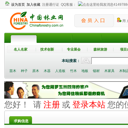
设为首页
加入收藏
注册通行证
QQ客服：
4149788
用 
名人名家
技术创新
专业展会
森林旅游
项目
本站搜索：
苗木
种子
原木
木器
人造板
竹木
地板
锯材
木家具
木制
您好！ 请
注册
或
登录本站
您的
求购信息