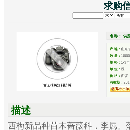
求购信
名称： 供
产 地：
山东
数 量：
1000
规 格：
1-3年
单 位：
棵
价 格：
面议
有效期：
201
描述
西梅新品种苗木蔷薇科，李属。