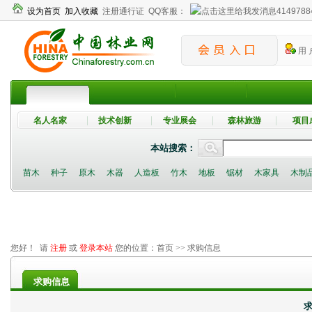
设为首页
加入收藏
注册通行证
QQ客服：
4149788
用 
名人名家
技术创新
专业展会
森林旅游
项目
本站搜索：
苗木
种子
原木
木器
人造板
竹木
地板
锯材
木家具
木制
您好！ 请
注册
或
登录本站
您的位置：
首页
>> 求购信息
求购信息
求