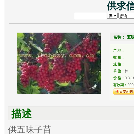
供求信
名称： 五
产 地：
数 量：
规 格：
单 位：
株
价 格：
0.3-1
有效期：
200
描述
供五味子苗