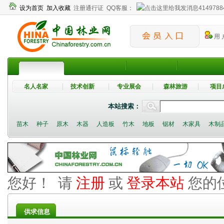
设为首页
加入收藏
注册通行证
QQ客服：
4149788
用 
名人名家
技术创新
专业展会
森林旅游
项目
本站搜索：
苗木
种子
原木
木器
人造板
竹木
地板
锯材
木家具
木制
您好！ 请
注册
或
登录本站
您的
供求信息