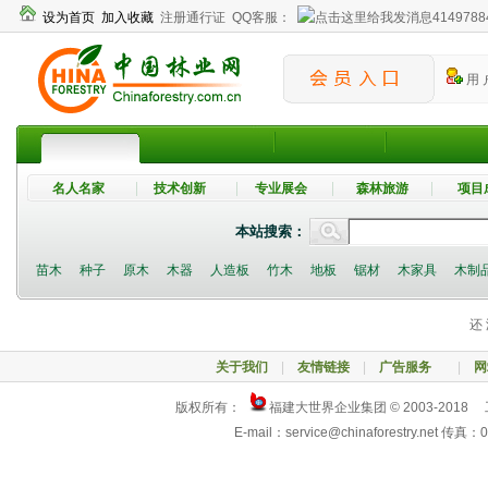
设为首页
加入收藏
注册通行证
QQ客服：
4149788
用 
名人名家
技术创新
专业展会
森林旅游
项目
本站搜索：
苗木
种子
原木
木器
人造板
竹木
地板
锯材
木家具
木制
还 
关于我们
|
友情链接
|
广告服务
|
网
版权所有：
福建大世界企业集团 © 2003-2018
E-mail：service@chinaforestry.net 传真