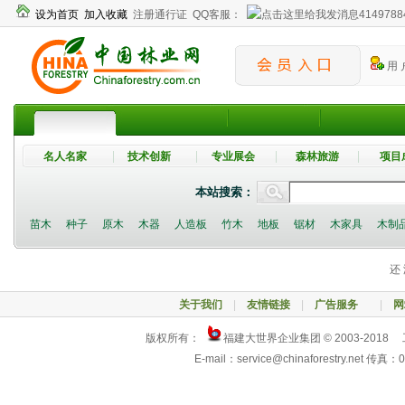
设为首页
加入收藏
注册通行证
QQ客服：
4149788
用 
名人名家
技术创新
专业展会
森林旅游
项目
本站搜索：
苗木
种子
原木
木器
人造板
竹木
地板
锯材
木家具
木制
还 
关于我们
|
友情链接
|
广告服务
|
网
版权所有：
福建大世界企业集团 © 2003-2018
E-mail：service@chinaforestry.net 传真