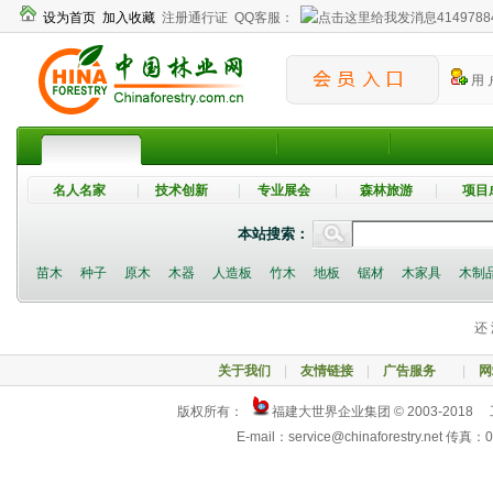
设为首页
加入收藏
注册通行证
QQ客服：
4149788
用 
名人名家
技术创新
专业展会
森林旅游
项目
本站搜索：
苗木
种子
原木
木器
人造板
竹木
地板
锯材
木家具
木制
还 
关于我们
|
友情链接
|
广告服务
|
网
版权所有：
福建大世界企业集团 © 2003-2018
E-mail：service@chinaforestry.net 传真